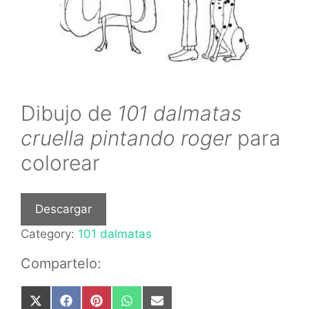
Dibujo de
101 dalmatas
cruella pintando roger
para
colorear
Descargar
Category:
101 dalmatas
Compartelo:
Share
Share
Share
Share
Share