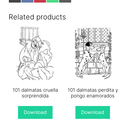
on
on
on
on
on
X
Facebook
Pinterest
WhatsApp
Email
(Twitter)
Related products
101 dalmatas cruella
101 dalmatas perdita y
sorprendida
pongo enamorados
Download
Download