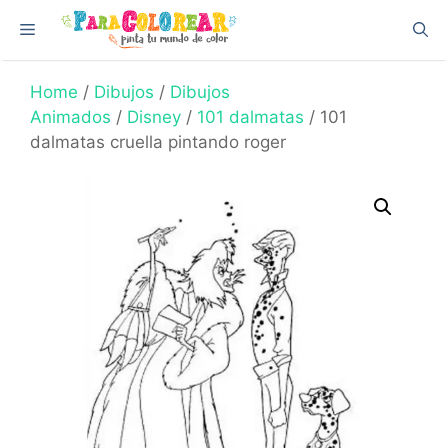
Skip
Menu
to
content
Home
/
Dibujos
/
Dibujos
Animados
/
Disney
/
101 dalmatas
/ 101
dalmatas cruella pintando roger