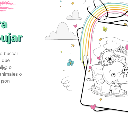
ra
bujar
ue buscar
o que
hij@ o
animales o
 ¡son