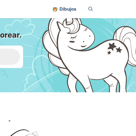
Dibujos
orear.