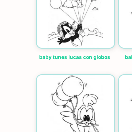
baby tunes lucas con globos
bab