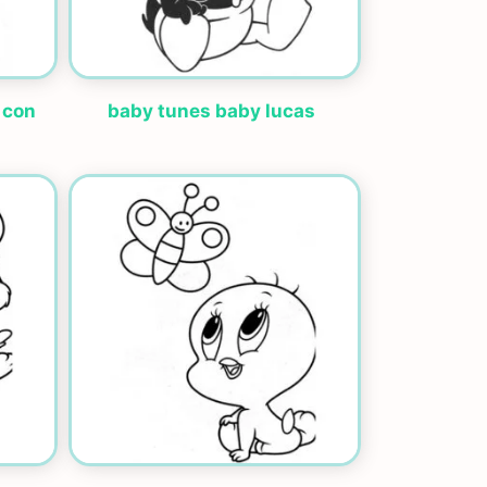
 con
baby tunes baby lucas