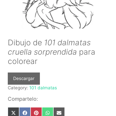
Dibujo de
101 dalmatas
cruella sorprendida
para
colorear
Descargar
Category:
101 dalmatas
Compartelo:
Share
Share
Share
Share
Share