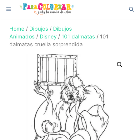
Skip
Menu
to
content
Home
/
Dibujos
/
Dibujos
Animados
/
Disney
/
101 dalmatas
/ 101
dalmatas cruella sorprendida