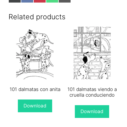
on
on
on
on
on
X
Facebook
Pinterest
WhatsApp
Email
(Twitter)
Related products
101 dalmatas con anita
101 dalmatas viendo a
cruella conduciendo
Download
Download