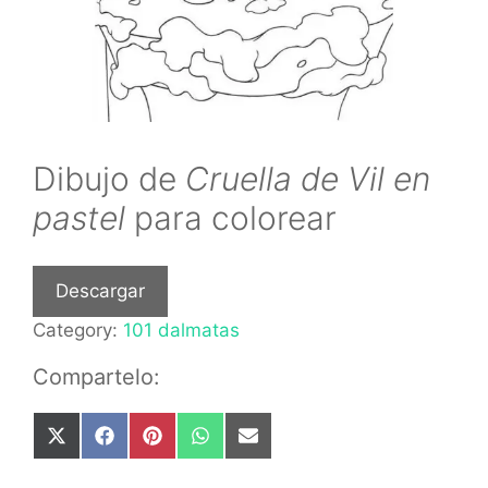
Dibujo de
Cruella de Vil en
pastel
para colorear
Descargar
Category:
101 dalmatas
Compartelo:
Share
Share
Share
Share
Share
on
on
on
on
on
X
Facebook
Pinterest
WhatsApp
Email