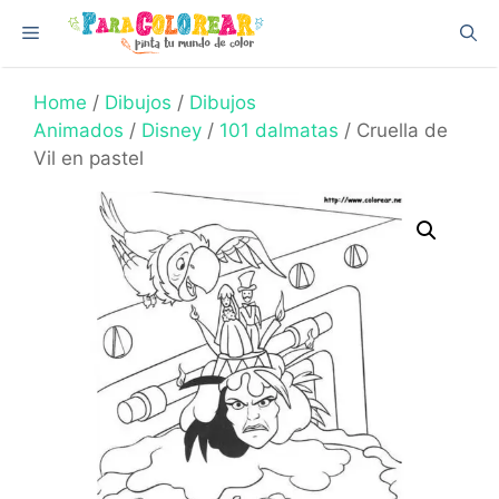
Skip
Menu
to
content
Home
/
Dibujos
/
Dibujos
Animados
/
Disney
/
101 dalmatas
/ Cruella de
Vil en pastel