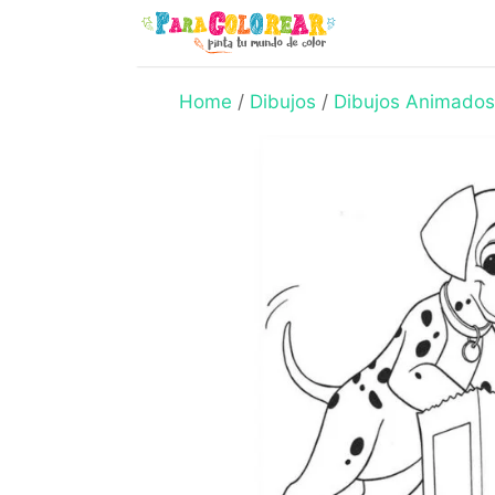
Skip
to
content
Home
/
Dibujos
/
Dibujos Animados