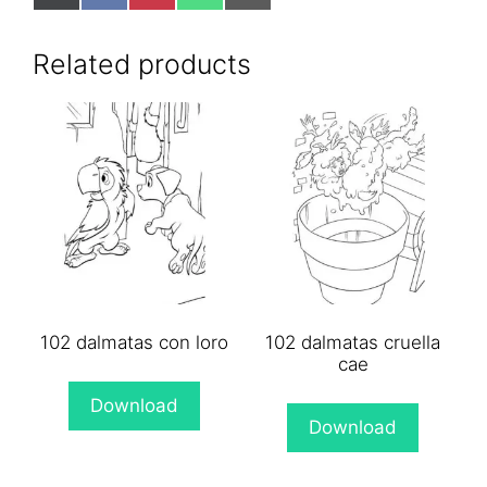
on
on
on
on
on
X
Facebook
Pinterest
WhatsApp
Email
(Twitter)
Related products
102 dalmatas con loro
102 dalmatas cruella
cae
Download
Download