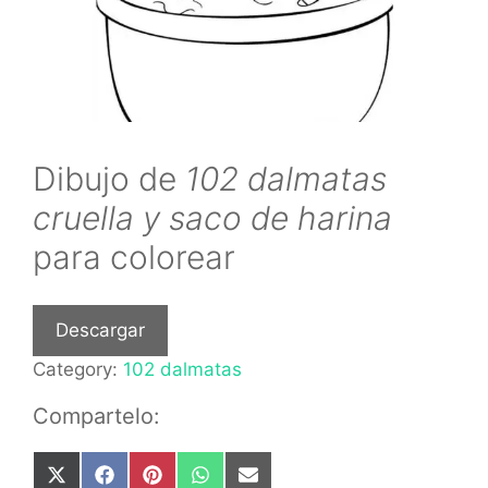
Dibujo de
102 dalmatas
cruella y saco de harina
para colorear
Descargar
Category:
102 dalmatas
Compartelo:
Share
Share
Share
Share
Share