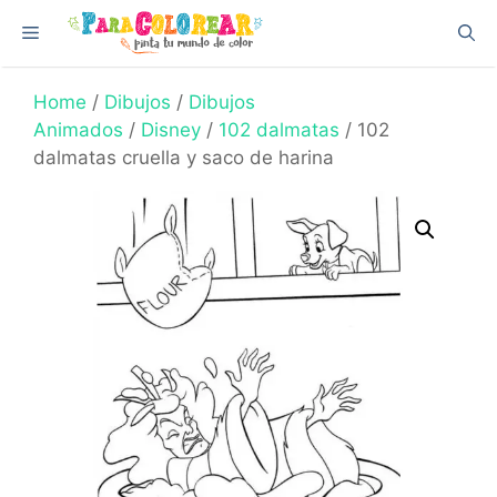
Skip
Menu
to
content
Home
/
Dibujos
/
Dibujos
Animados
/
Disney
/
102 dalmatas
/ 102
dalmatas cruella y saco de harina