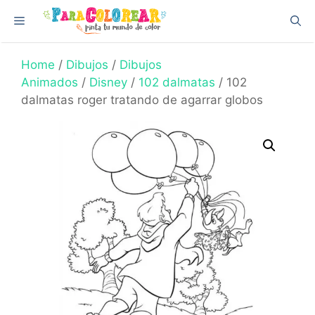
Skip
Menu
to
content
Home
/
Dibujos
/
Dibujos
Animados
/
Disney
/
102 dalmatas
/ 102
dalmatas roger tratando de agarrar globos