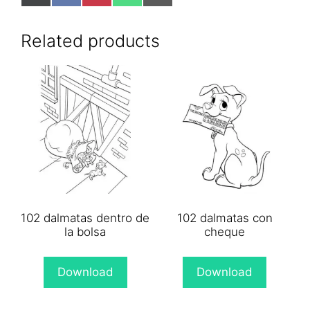
on
on
on
on
on
X
Facebook
Pinterest
WhatsApp
Email
(Twitter)
Related products
102 dalmatas dentro de
102 dalmatas con
la bolsa
cheque
Download
Download