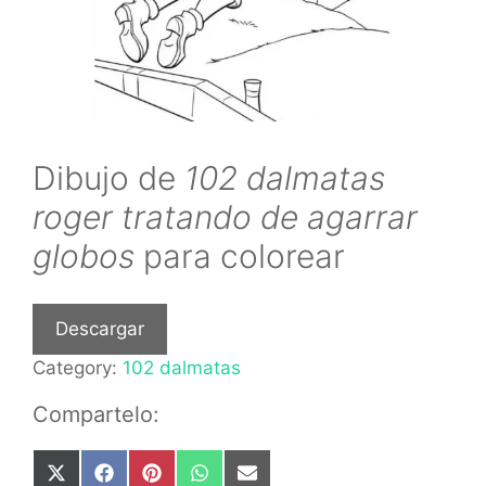
Dibujo de
102 dalmatas
roger tratando de agarrar
globos
para colorear
Descargar
Category:
102 dalmatas
Compartelo:
Share
Share
Share
Share
Share