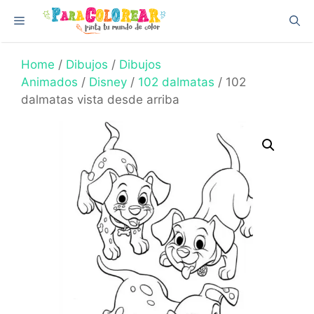
Skip
Menu
to
content
Home
/
Dibujos
/
Dibujos
Animados
/
Disney
/
102 dalmatas
/ 102
dalmatas vista desde arriba