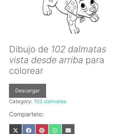
Dibujo de
102 dalmatas
vista desde arriba
para
colorear
Descargar
Category:
102 dalmatas
Compartelo:
Share
Share
Share
Share
Share