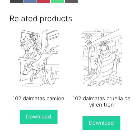
on
on
on
on
on
X
Facebook
Pinterest
WhatsApp
Email
(Twitter)
Related products
102 dalmatas camion
102 dalmatas cruella de
vil en tren
Download
Download