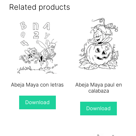
(Twitter)
Related products
Abeja Maya con letras
Abeja Maya paul en
calabaza
Download
Download