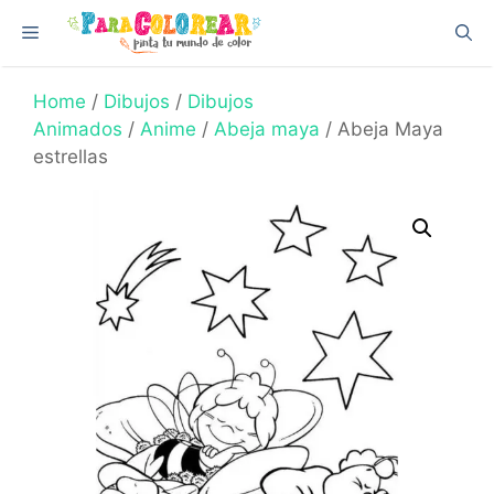
Skip
Menu
to
content
Home
/
Dibujos
/
Dibujos
Animados
/
Anime
/
Abeja maya
/ Abeja Maya
estrellas