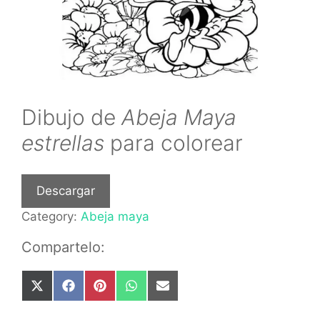
Dibujo de
Abeja Maya
estrellas
para colorear
Descargar
Category:
Abeja maya
Compartelo:
Share
Share
Share
Share
Share
on
on
on
on
on
X
Facebook
Pinterest
WhatsApp
Email