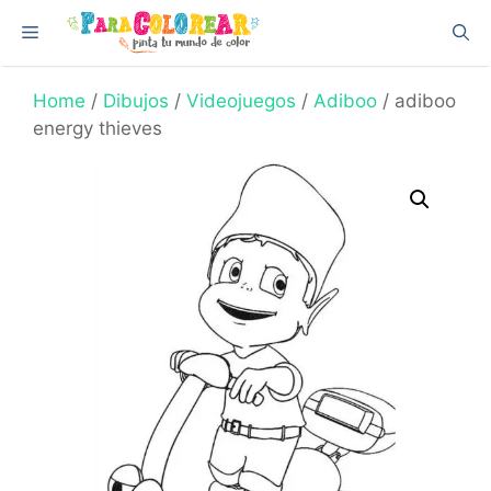
Skip
Menu
to
content
Home
/
Dibujos
/
Videojuegos
/
Adiboo
/ adiboo
energy thieves