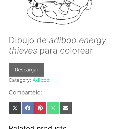
Dibujo de
adiboo energy
thieves
para colorear
Descargar
Category:
Adiboo
Compartelo:
Share
Share
Share
Share
Share
on
on
on
on
on
X
Facebook
Pinterest
WhatsApp
Email
(Twitter)
Related products