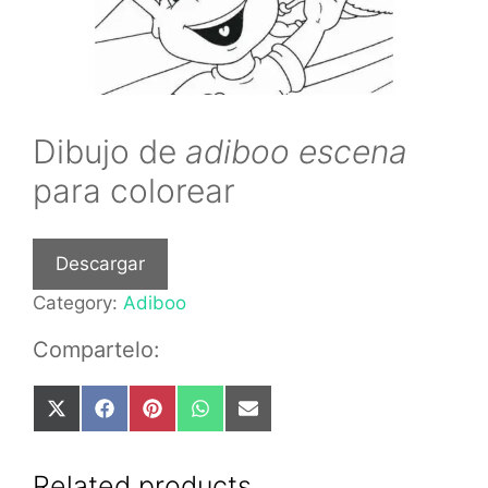
Dibujo de
adiboo escena
para colorear
Descargar
Category:
Adiboo
Compartelo:
Share
Share
Share
Share
Share
on
on
on
on
on
X
Facebook
Pinterest
WhatsApp
Email
(Twitter)
Related products