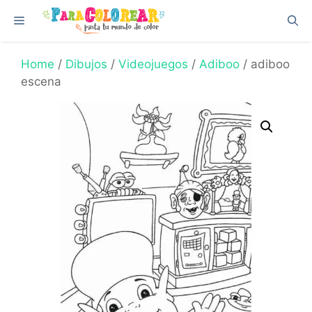
Skip
Menu
to
content
Home
/
Dibujos
/
Videojuegos
/
Adiboo
/ adiboo
escena