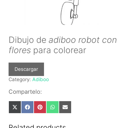
Dibujo de
adiboo robot con
flores
para colorear
Descargar
Category:
Adiboo
Compartelo:
Share
Share
Share
Share
Share
on
on
on
on
on
X
Facebook
Pinterest
WhatsApp
Email
(Twitter)
Related products