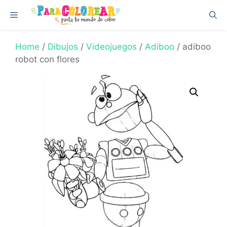
Skip
Menu
to
content
Home
/
Dibujos
/
Videojuegos
/
Adiboo
/ adiboo
robot con flores