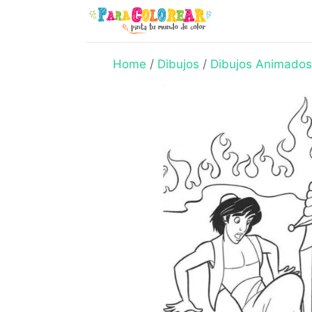
Skip
to
content
Home
/
Dibujos
/
Dibujos Animados