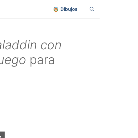
Dibujos
aladdin con
fuego
para