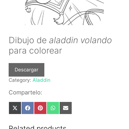
Dibujo de
aladdin volando
para colorear
Descargar
Category:
Aladdin
Compartelo:
Share
Share
Share
Share
Share
on
on
on
on
on
X
Facebook
Pinterest
WhatsApp
Email
(Twitter)
Related products