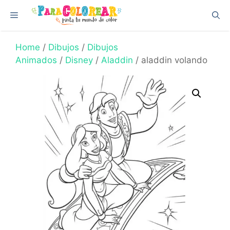
Skip
Menu
to
content
Home
/
Dibujos
/
Dibujos
Animados
/
Disney
/
Aladdin
/ aladdin volando