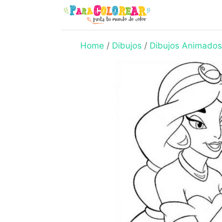
Skip
to
content
Home
/
Dibujos
/
Dibujos Animados