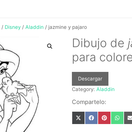
/
Disney
/
Aladdin
/ jazmine y pajaro
Dibujo de
para color
Descargar
Category:
Aladdin
Compartelo:
Share
Share
Share
Share
on
on
on
on
X
Facebook
Pinterest
What