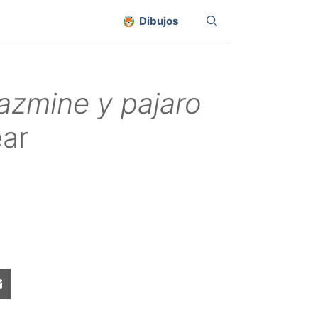
Dibujos
jazmine y pajaro
ear
Share
on
sApp
Email