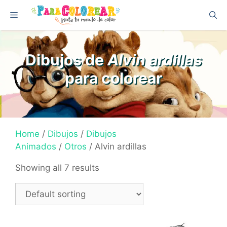
Skip
Menu
to
content
Dibujos de
Alvin ardillas
para colorear
Home
/
Dibujos
/
Dibujos
Animados
/
Otros
/ Alvin ardillas
Showing all 7 results