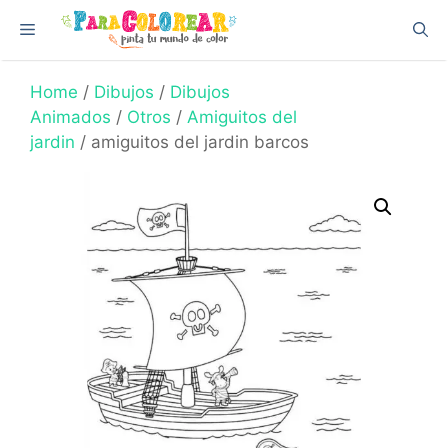
Skip
Menu
to
content
Home
/
Dibujos
/
Dibujos
Animados
/
Otros
/
Amiguitos del
jardin
/ amiguitos del jardin barcos