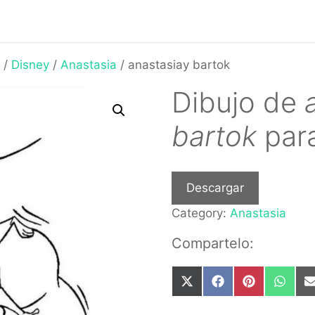
/
Disney
/
Anastasia
/ anastasiay bartok
Dibujo de
bartok
para
Descargar
Category:
Anastasia
Compartelo:
Share
Share
Share
Share
on
on
on
on
X
Facebook
Pinterest
What