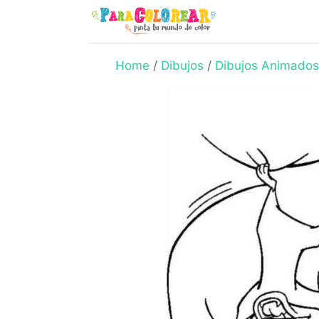
Skip
to
content
Home
/
Dibujos
/
Dibujos Animados