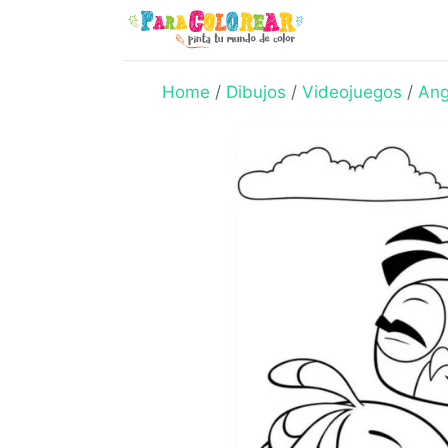
Skip
to
content
Home
/
Dibujos
/
Videojuegos
/
Ang