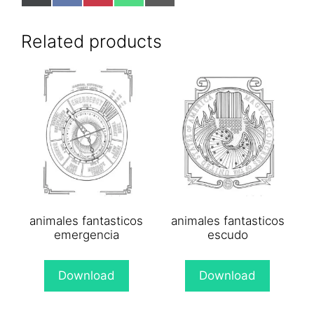
on
on
on
on
on
X
Facebook
Pinterest
WhatsApp
Email
(Twitter)
Related products
animales fantasticos
animales fantasticos
emergencia
escudo
Download
Download