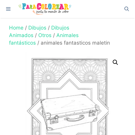
Skip
Menu
to
content
Home
/
Dibujos
/
Dibujos
Animados
/
Otros
/
Animales
fantásticos
/ animales fantasticos maletin