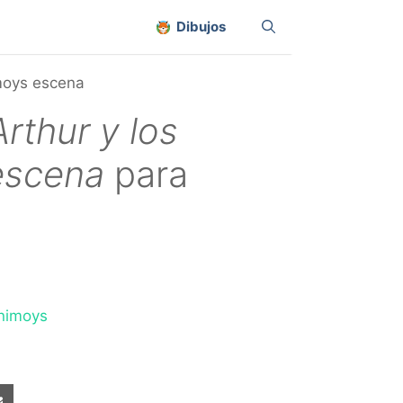
Dibujos
imoys escena
Arthur y los
escena
para
inimoys