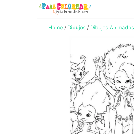
Skip
to
content
Home
/
Dibujos
/
Dibujos Animados