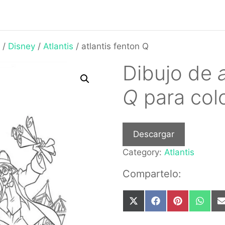
/
Disney
/
Atlantis
/ atlantis fenton Q
Dibujo de
Q
para col
Descargar
Category:
Atlantis
Compartelo:
Share
Share
Share
Share
on
on
on
on
X
Facebook
Pinterest
What