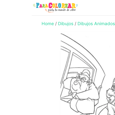
Skip
to
content
Home
/
Dibujos
/
Dibujos Animados