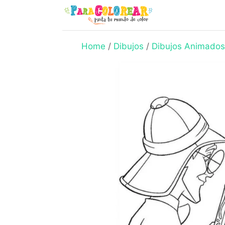
Skip
to
content
Home
/
Dibujos
/
Dibujos Animados