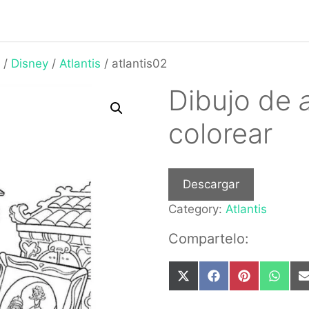
/
Disney
/
Atlantis
/ atlantis02
Dibujo de
colorear
Descargar
Category:
Atlantis
Compartelo:
Share
Share
Share
Share
on
on
on
on
X
Facebook
Pinterest
What