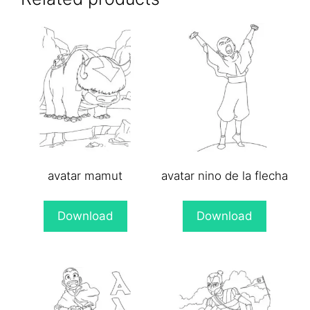
avatar mamut
avatar nino de la flecha
Download
Download