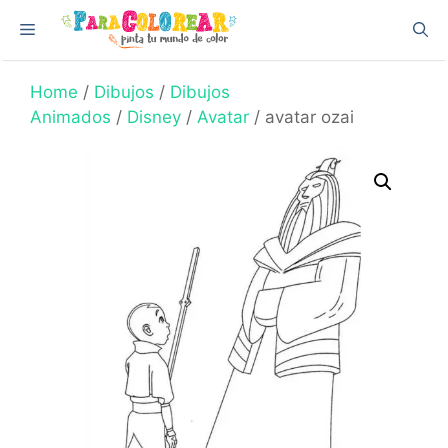
Skip
Menu
to
content
Home
/
Dibujos
/
Dibujos
Animados
/
Disney
/
Avatar
/ avatar ozai