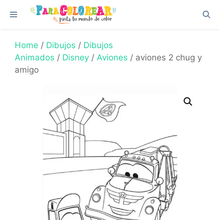
Skip
Menu
to
content
Home
/
Dibujos
/
Dibujos
Animados
/
Disney
/
Aviones
/ aviones 2 chug y
amigo