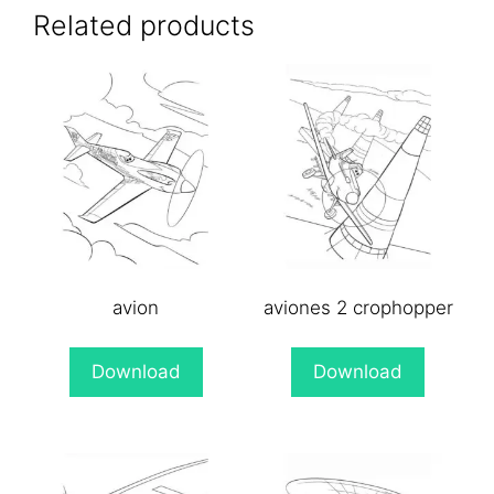
(Twitter)
Related products
avion
aviones 2 crophopper
Download
Download