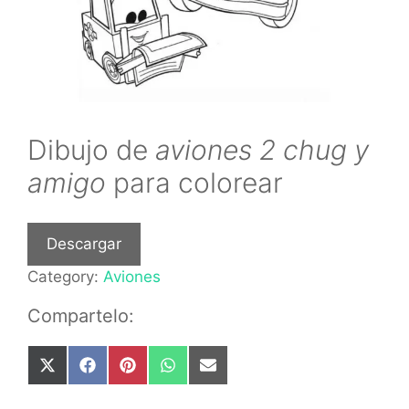
Dibujo de
aviones 2 chug y
amigo
para colorear
Descargar
Category:
Aviones
Compartelo:
Share
Share
Share
Share
Share
on
on
on
on
on
X
Facebook
Pinterest
WhatsApp
Email