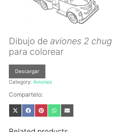
Dibujo de
aviones 2 chug
para colorear
Descargar
Category:
Aviones
Compartelo:
Share
Share
Share
Share
Share
on
on
on
on
on
X
Facebook
Pinterest
WhatsApp
Email
(Twitter)
Related products