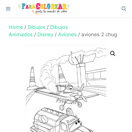
Skip
Menu
to
content
Home
/
Dibujos
/
Dibujos
Animados
/
Disney
/
Aviones
/ aviones 2 chug