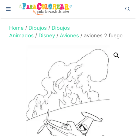
Skip
Menu
to
content
Home
/
Dibujos
/
Dibujos
Animados
/
Disney
/
Aviones
/ aviones 2 fuego