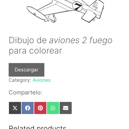
Dibujo de
aviones 2 fuego
para colorear
Descargar
Category:
Aviones
Compartelo:
Share
Share
Share
Share
Share
on
on
on
on
on
X
Facebook
Pinterest
WhatsApp
Email
(Twitter)
Related products