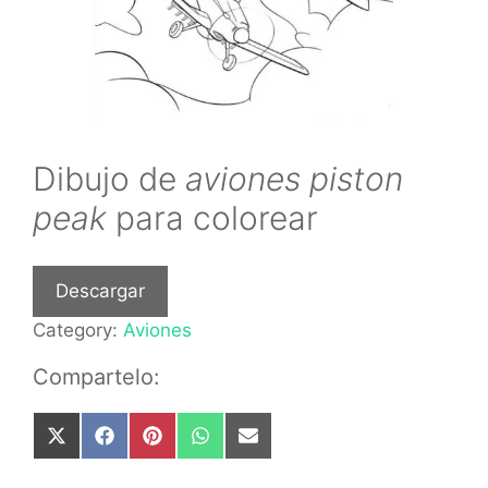
Dibujo de
aviones piston
peak
para colorear
Descargar
Category:
Aviones
Compartelo:
Share
Share
Share
Share
Share
on
on
on
on
on
X
Facebook
Pinterest
WhatsApp
Email