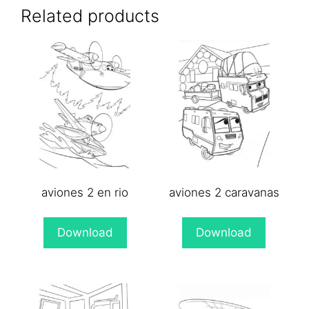
(Twitter)
Related products
aviones 2 en rio
aviones 2 caravanas
Download
Download