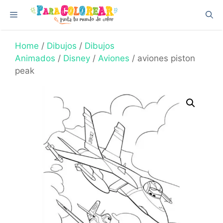
Skip
Menu
to
content
Home
/
Dibujos
/
Dibujos
Animados
/
Disney
/
Aviones
/ aviones piston
peak