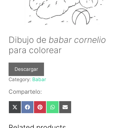
Dibujo de
babar cornelio
para colorear
Descargar
Category:
Babar
Compartelo:
Share
Share
Share
Share
Share
on
on
on
on
on
X
Facebook
Pinterest
WhatsApp
Email
(Twitter)
Related products