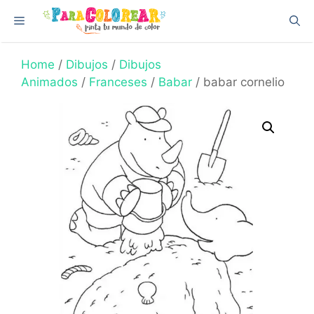
Skip
Menu
to
content
Home
/
Dibujos
/
Dibujos
Animados
/
Franceses
/
Babar
/ babar cornelio