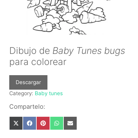
Dibujo de
Baby Tunes bugs
para colorear
Descargar
Category:
Baby tunes
Compartelo:
Share
Share
Share
Share
Share
on
on
on
on
on
X
Facebook
Pinterest
WhatsApp
Email