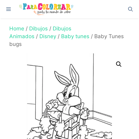
Skip
Menu
to
content
Home
/
Dibujos
/
Dibujos
Animados
/
Disney
/
Baby tunes
/ Baby Tunes
bugs