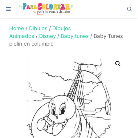
Skip
Menu
to
content
Home
/
Dibujos
/
Dibujos
Animados
/
Disney
/
Baby tunes
/ Baby Tunes
piolin en columpio