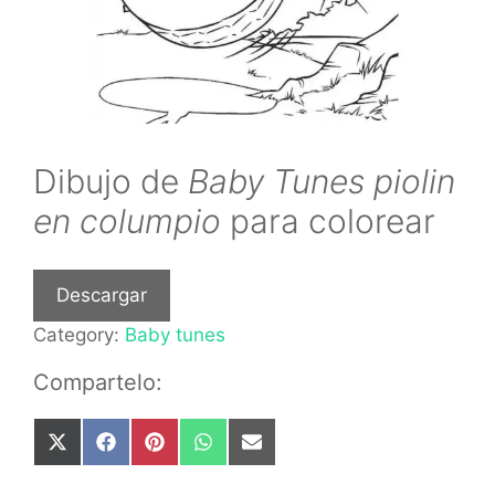
Dibujo de
Baby Tunes piolin
en columpio
para colorear
Descargar
Category:
Baby tunes
Compartelo:
Share
Share
Share
Share
Share
on
on
on
on
on
X
Facebook
Pinterest
WhatsApp
Email