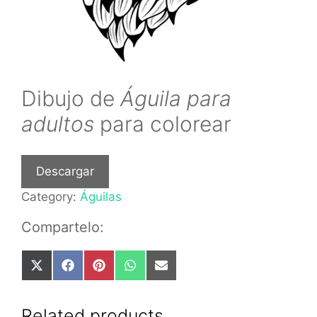
Dibujo de
Águila para
adultos
para colorear
Descargar
Category:
Águilas
Compartelo:
Share
Share
Share
Share
Share
on
on
on
on
on
X
Facebook
Pinterest
WhatsApp
Email
(Twitter)
Related products