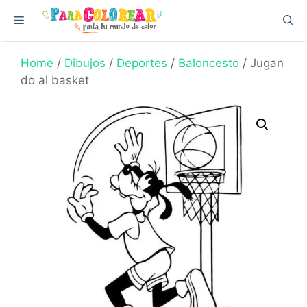
Skip
Menu
to
content
Home
/
Dibujos
/
Deportes
/
Baloncesto
/ Jugan
do al basket