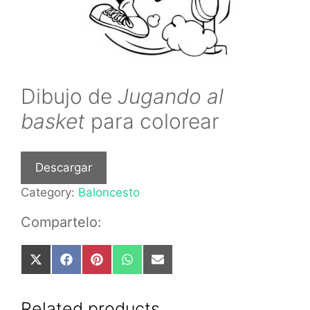
Dibujo de
Jugando al
basket
para colorear
Descargar
Category:
Baloncesto
Compartelo:
Share
Share
Share
Share
Share
on
on
on
on
on
X
Facebook
Pinterest
WhatsApp
Email
(Twitter)
Related products