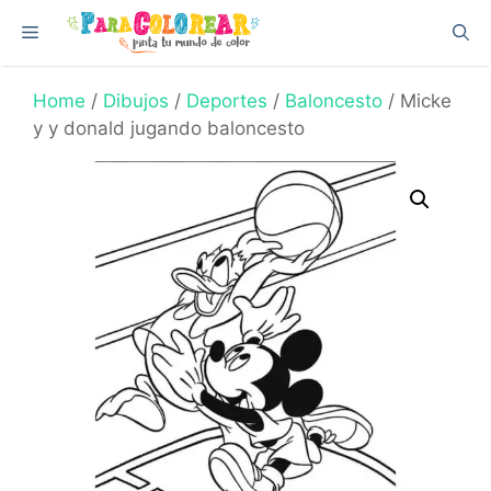
Skip
Menu
to
content
Home
/
Dibujos
/
Deportes
/
Baloncesto
/ Micke
y y donald jugando baloncesto