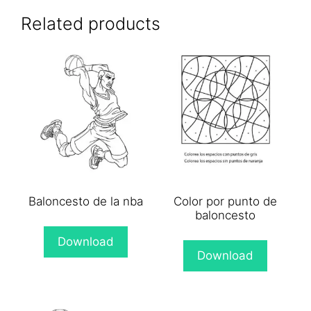
X
Facebook
Pinterest
WhatsApp
Email
(Twitter)
Related products
Baloncesto de la nba
Color por punto de
baloncesto
Download
Download