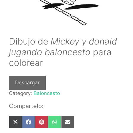
Dibujo de
Mickey y donald
jugando baloncesto
para
colorear
Descargar
Category:
Baloncesto
Compartelo:
Share
Share
Share
Share
Share
on
on
on
on
on