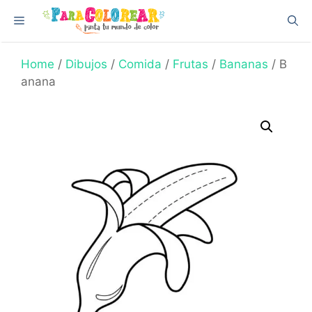
Skip
Menu
to
content
Home
/
Dibujos
/
Comida
/
Frutas
/
Bananas
/ B
anana