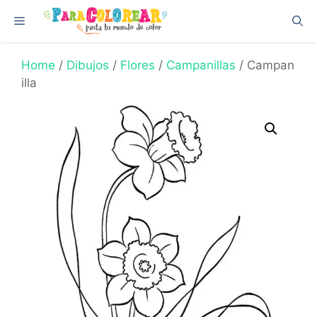
Skip
Menu
to
content
Home
/
Dibujos
/
Flores
/
Campanillas
/ Campan
illa