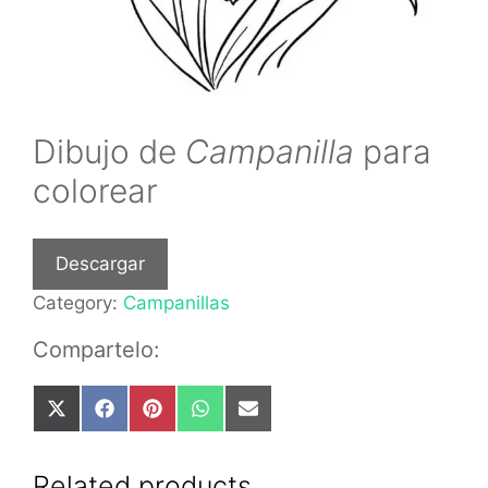
Dibujo de
Campanilla
para
colorear
Descargar
Category:
Campanillas
Compartelo:
Share
Share
Share
Share
Share
on
on
on
on
on
X
Facebook
Pinterest
WhatsApp
Email
(Twitter)
Related products