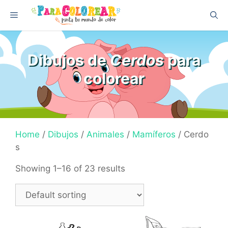
Skip
Menu
to
content
Dibujos de
Cerdos
para
colorear
Home
/
Dibujos
/
Animales
/
Mamíferos
/ Cerdo
s
Showing 1–16 of 23 results