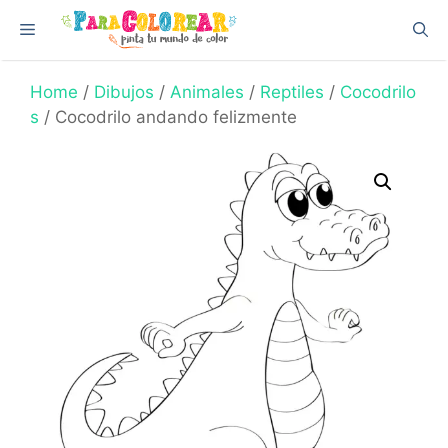
Skip
Menu
to
content
Home
/
Dibujos
/
Animales
/
Reptiles
/
Cocodrilo
s
/ Cocodrilo andando felizmente