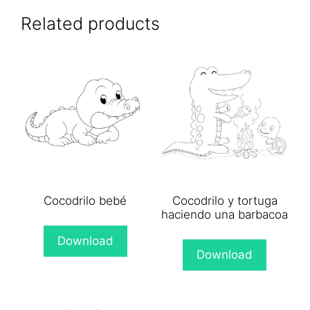
X
Facebook
Pinterest
WhatsApp
Email
(Twitter)
Related products
Cocodrilo bebé
Cocodrilo y tortuga
haciendo una barbacoa
Download
Download