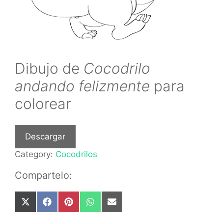
Dibujo de
Cocodrilo
andando felizmente
para
colorear
Descargar
Category:
Cocodrilos
Compartelo:
Share
Share
Share
Share
Share
on
on
on
on
on