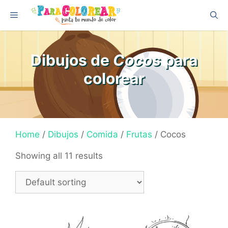
Skip
Menu
to
content
Dibujos de
Cocos
para
colorear
Home
/
Dibujos
/
Comida
/
Frutas
/ Cocos
Showing all 11 results