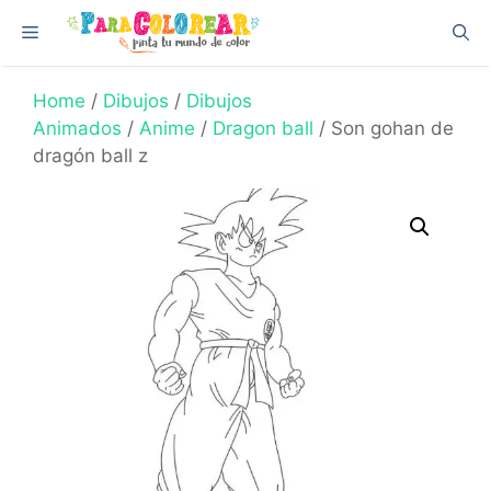
Skip
Menu
to
content
Home
/
Dibujos
/
Dibujos
Animados
/
Anime
/
Dragon ball
/ Son gohan de
dragón ball z