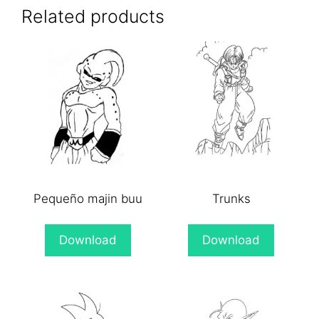
(Twitter)
Related products
Pequeño majin buu
Trunks
Download
Download