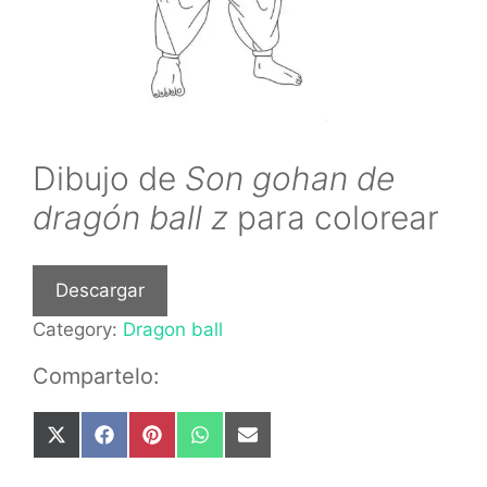
Dibujo de
Son gohan de
dragón ball z
para colorear
Descargar
Category:
Dragon ball
Compartelo:
Share
Share
Share
Share
Share
on
on
on
on
on
X
Facebook
Pinterest
WhatsApp
Email