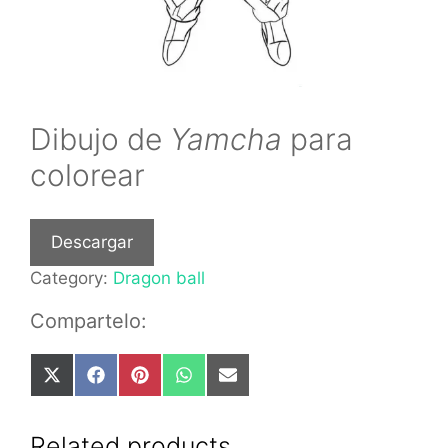
Dibujo de
Yamcha
para
colorear
Descargar
Category:
Dragon ball
Compartelo:
Share
Share
Share
Share
Share
on
on
on
on
on
X
Facebook
Pinterest
WhatsApp
Email
(Twitter)
Related products