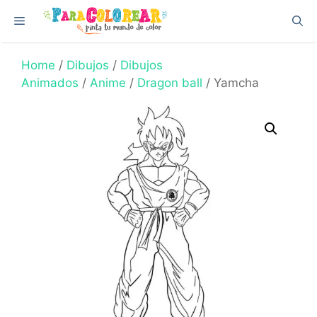
Skip
Menu
to
content
Home
/
Dibujos
/
Dibujos
Animados
/
Anime
/
Dragon ball
/ Yamcha