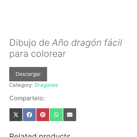
Dibujo de
Año dragón fácil
para colorear
Descargar
Category:
Dragones
Compartelo:
Share
Share
Share
Share
Share
on
on
on
on
on
X
Facebook
Pinterest
WhatsApp
Email
(Twitter)
Related products