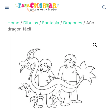
Skip
Menu
to
content
Home
/
Dibujos
/
Fantasía
/
Dragones
/ Año
dragón fácil