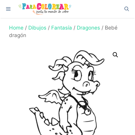
Skip
Menu
to
content
Home
/
Dibujos
/
Fantasía
/
Dragones
/ Bebé
dragón