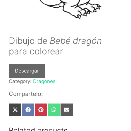
Dibujo de
Bebé dragón
para colorear
Descargar
Category:
Dragones
Compartelo:
Share
Share
Share
Share
Share
on
on
on
on
on
X
Facebook
Pinterest
WhatsApp
Email
(Twitter)
Related products