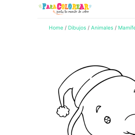
Skip
to
content
Home
/
Dibujos
/
Animales
/
Mamíf