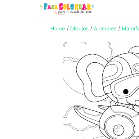
Skip
to
content
Home
/
Dibujos
/
Animales
/
Mamíf