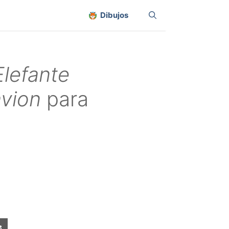
Dibujos
Elefante
avion
para