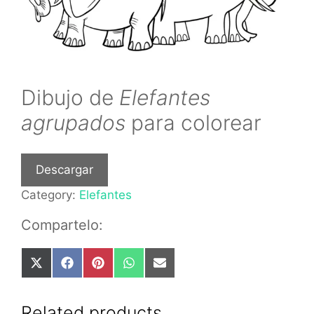
Dibujo de
Elefantes
agrupados
para colorear
Descargar
Category:
Elefantes
Compartelo:
Share
Share
Share
Share
Share
on
on
on
on
on
X
Facebook
Pinterest
WhatsApp
Email
(Twitter)
Related products