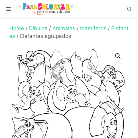
Skip
Menu
to
content
Home
/
Dibujos
/
Animales
/
Mamíferos
/
Elefant
es
/ Elefantes agrupados