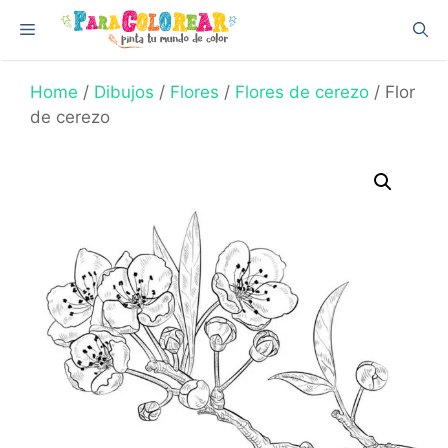
Skip
Menu
to
content
Home
/
Dibujos
/
Flores
/
Flores de cerezo
/ Flor
de cerezo