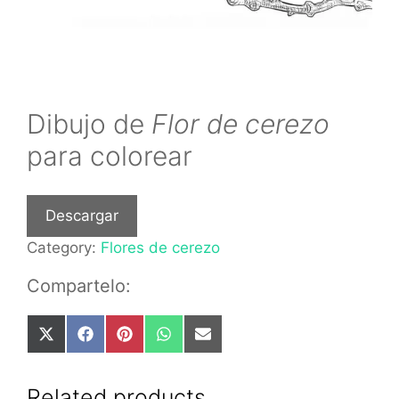
Dibujo de
Flor de cerezo
para colorear
Descargar
Category:
Flores de cerezo
Compartelo:
Share
Share
Share
Share
Share
on
on
on
on
on
X
Facebook
Pinterest
WhatsApp
Email
(Twitter)
Related products