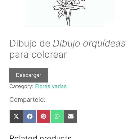
Dibujo de
Dibujo orquídeas
para colorear
Descargar
Category:
Flores varias
Compartelo:
Share
Share
Share
Share
Share
on
on
on
on
on
X
Facebook
Pinterest
WhatsApp
Email
(Twitter)
Related products