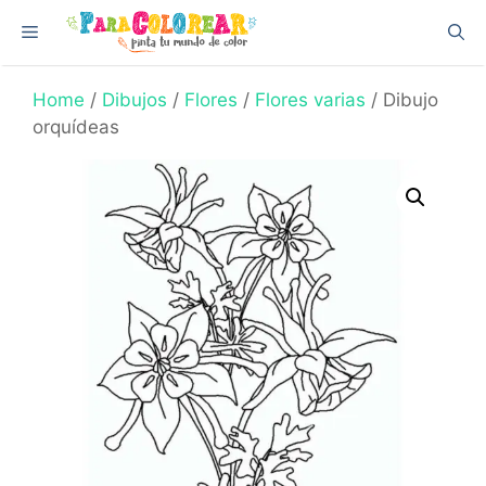
Skip
Menu
to
content
Home
/
Dibujos
/
Flores
/
Flores varias
/ Dibujo
orquídeas