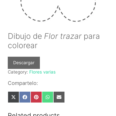
Dibujo de
Flor trazar
para
colorear
Descargar
Category:
Flores varias
Compartelo:
Share
Share
Share
Share
Share
on
on
on
on
on
X
Facebook
Pinterest
WhatsApp
Email
(Twitter)
Related products