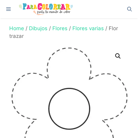
Skip
Menu
to
content
Home
/
Dibujos
/
Flores
/
Flores varias
/ Flor
trazar