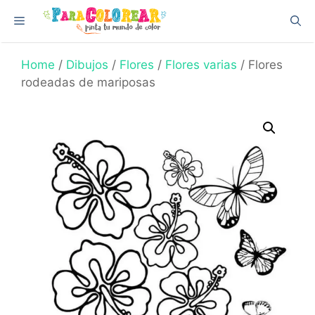
Skip
Menu
to
content
Home
/
Dibujos
/
Flores
/
Flores varias
/ Flores
rodeadas de mariposas