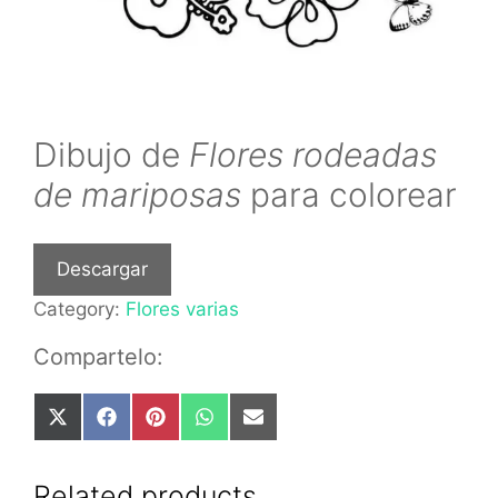
Dibujo de
Flores rodeadas
de mariposas
para colorear
Descargar
Category:
Flores varias
Compartelo:
Share
Share
Share
Share
Share
on
on
on
on
on
X
Facebook
Pinterest
WhatsApp
Email
(Twitter)
Related products